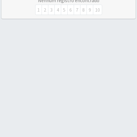
Nenhum registro encontrado
1
2
3
4
5
6
7
8
9
10